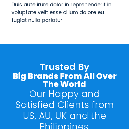
Duis aute irure dolor in reprehenderit in
voluptate velit esse cillum dolore eu
fugiat nulla pariatur.
Trusted By
Big Brands From All Over
The World
Our Happy and
Satisfied Clients from
US, AU, UK and the
Philippines.